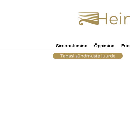
Hein
Sisseastumine
Õppimine
Eria
Tagasi sündmuste juurde