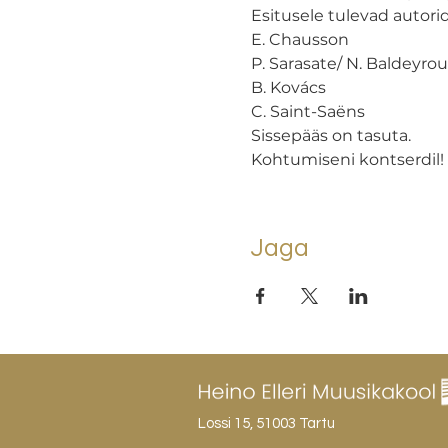
Esitusele tulevad autorid:
E. Chausson

P. Sarasate/ N. Baldeyrou

B. Kovács

C. Saint-Saëns
Sissepääs on tasuta.
Kohtumiseni kontserdil!
Jaga
Lossi 15, 51003 Tartu