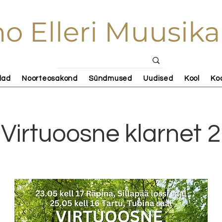
o Elleri Muusika
lad
Noorteosakond
Sündmused
Uudised
Kool
Ko
Virtuoosne klarnet 2