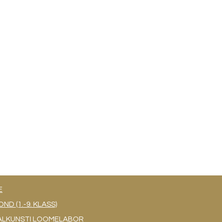
E
 (1.-9. KLASS)
UAALKUNSTI LOOMELABOR