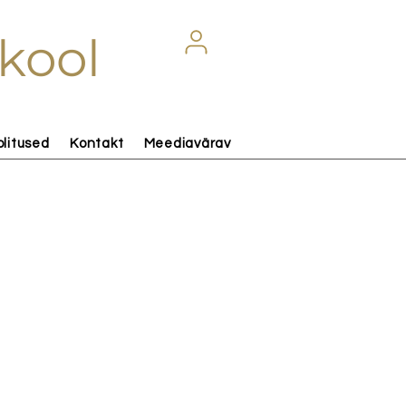
kool
olitused
Kontakt
Meediavärav