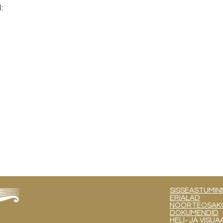


SISSEASTUMIN
ERIALAD
NOORTEOSAKOND
DOKUMENDID
HELI- JA VIS