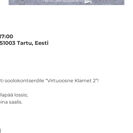
17:00
 51003 Tartu, Eesti
i soolokontserdile “Virtuoosne Klarnet 2”!
lapää lossis;

ina saalis.
)