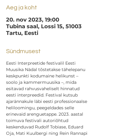
Aeg ja koht
20. nov 2023, 19:00
Tubina saal, Lossi 15, 51003
Tartu, Eesti
Sündmusest
Eesti Interpreetide festivalil Eesti 
Muusika Nädal tõstetakse tähelepanu 
keskpunkti kodumaine helikunst – 
soolo ja kammermuusika –, mida 
esitavad rahvusvaheliselt hinnatud 
eesti interpreedid. Festival kutsub 
ajarännakule läbi eesti professionaalse 
heliloomingu, peegeldades selle 
erinevaid arenguetappe. 2023. aastal 
toimuva festivali autoriõhtud 
keskenduvad Rudolf Tobiase, Eduard 
Oja, Mati Kuulbergi ning Rein Rannapi 