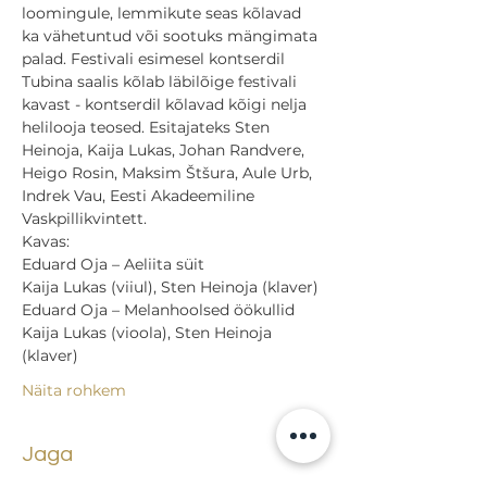
loomingule, lemmikute seas kõlavad 
ka vähetuntud või sootuks mängimata 
palad. Festivali esimesel kontserdil 
Tubina saalis kõlab läbilõige festivali 
kavast - kontserdil kõlavad kõigi nelja 
helilooja teosed. Esitajateks Sten 
Heinoja, Kaija Lukas, Johan Randvere, 
Heigo Rosin, Maksim Štšura, Aule Urb, 
Indrek Vau, Eesti Akadeemiline 
Vaskpillikvintett.
Kavas:
Eduard Oja – Aeliita süit
Kaija Lukas (viiul), Sten Heinoja (klaver)
Eduard Oja – Melanhoolsed öökullid
Kaija Lukas (vioola), Sten Heinoja 
(klaver)
Näita rohkem
Jaga