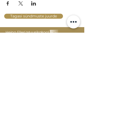
Tagasi sündmuste juurde
Lossi 15, 51003 Tartu
Tel: kantselei
+372 7423 705
,
valvelaud
+372 7442 400
kool@tmk.ee
SISSEASTUMINE
ERIALAD
NOORTEOSAKOND (1.-9. KLASS)
DOKUMENDID
HELI- JA VISUAALKUNSTI
LOOMELABOR
KONTAKTID
TAHVEL
TUNNIPLAAN
POSTKAST