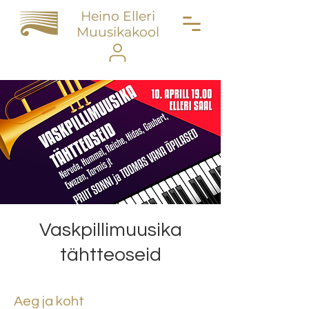
Heino Elleri
Muusikakool
Vaskpillimuusika
tähtteoseid
Aeg ja koht