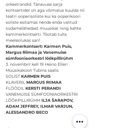
orkestrandid. Tänavuse sarja 
kontsertidel on aga võimalus kuulda nii 
teatri ooperisoliste kui ka ooperikoori 
soliste esitamas nende enda valitud 
südamelähedast muusikat ning kahte 
kammerkontserti. Tõotab tulla 
meeleolukas sari!
Kammerkontsert: Karmen Puis, 
Margus Riimaa ja Vanemuise 
sümfooniaorkestri löökpillirühm
3. novembril kell 19 Heino Elleri 
Muusikakooli Tubina saalis
SOLIST 
KLAVERIL 
FLÖÖDIL 
VANEMUISE SÜMFOONIAORKESTRI 
LÖÖKPILLIRÜHM 
ILJA ŠARAPOV, 
ADAM JEFFREY, ILMAR VARJUN, 
ALESSANDRO BECO