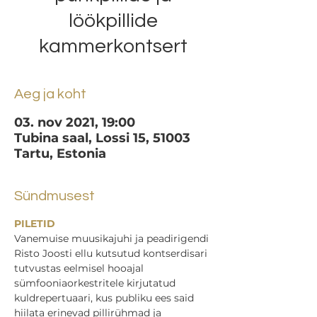
löökpillide
kammerkontsert
Aeg ja koht
03. nov 2021, 19:00
Tubina saal, Lossi 15, 51003
Tartu, Estonia
Sündmusest
PILETID
Vanemuise muusikajuhi ja peadirigendi 
Risto Joosti ellu kutsutud kontserdisari 
tutvustas eelmisel hooajal 
sümfooniaorkestritele kirjutatud 
kuldrepertuaari, kus publiku ees said 
hiilata erinevad pillirühmad ja 