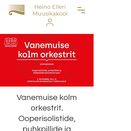
Heino Elleri
Muusikakool
Vanemuise kolm
orkestrit.
Ooperisolistide,
puhkpillide ja