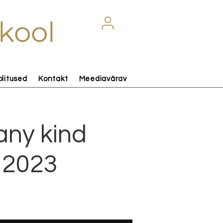
kool
olitused
Kontakt
Meediavärav
any kind
 2023