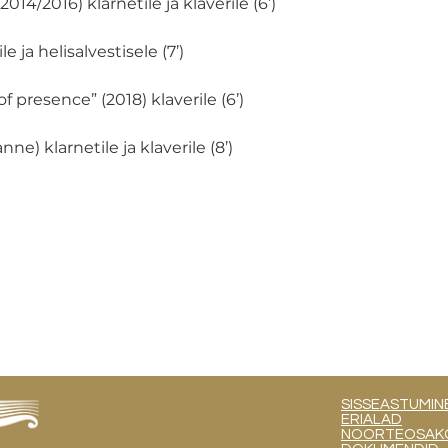
014/2016) klarnetile ja klaverile (6’)
e ja helisalvestisele (7’)
f presence” (2018) klaverile (6’)
ne) klarnetile ja klaverile (8’)
SISSEASTUMIN
ERIALAD
NOORTEOSAKOND