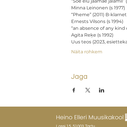
“Soe elu jäämäe jalamil” (2
Minna Leinonen (s 1977)

“Pheme” (2011) B-klarnetil
Ernests Vilsons (s 1994)

“an absence of any kind o
Agita Reķe (s 1992)

Uus teos (2023, esiettekan
Näita rohkem
Jaga
Lossi 15, 51003 Tartu