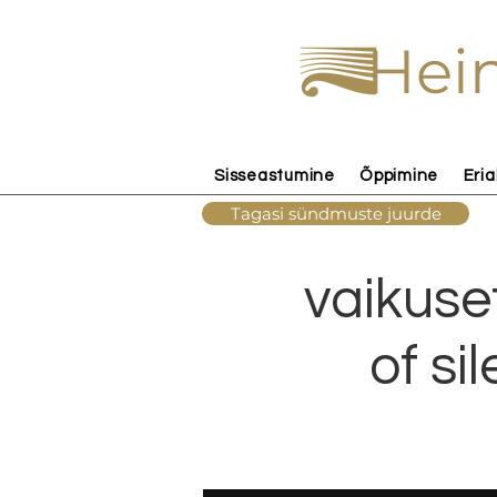
Hein
Sisseastumine
Õppimine
Eria
Tagasi sündmuste juurde
vaikuse
of s