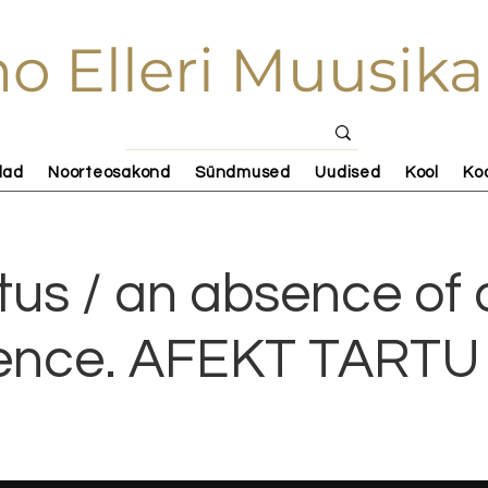
o Elleri Muusika
lad
Noorteosakond
Sündmused
Uudised
Kool
Ko
tus / an absence of 
ilence. AFEKT TARTU