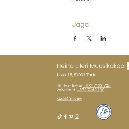
Jaga
Lossi 15, 51003 Tartu
Tel: kantselei
+372 7423 705
,
valvelaud
+372 7442 400
kool@tmk.ee