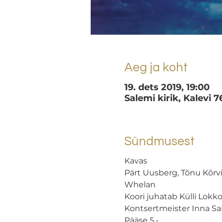
Aeg ja koht
19. dets 2019, 19:00
Salemi kirik, Kalevi 7
Sündmusest
Kavas 
Pärt Uusberg, Tõnu Kõrvit
Whelan
Koori juhatab Külli Lokk
Kontsertmeister Inna S
Pääse 5.- 