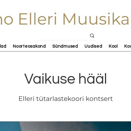
o Elleri Muusika
lad
Noorteosakond
Sündmused
Uudised
Kool
Ko
Vaikuse hääl
Elleri tütarlastekoori kontsert