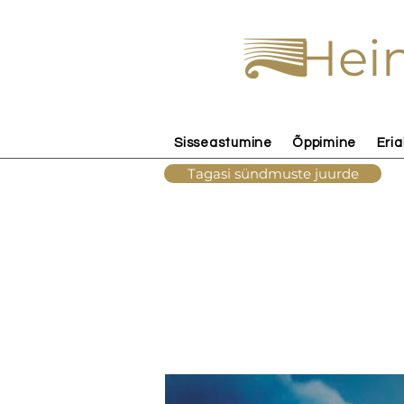
Hein
Sisseastumine
Õppimine
Eria
Tagasi sündmuste juurde