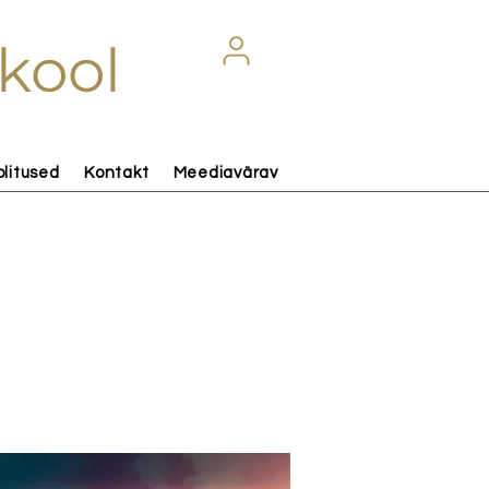
kool
olitused
Kontakt
Meediavärav