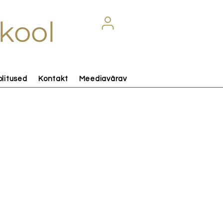
kool
olitused
Kontakt
Meediavärav