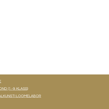
E
 (1.-9. KLASS)
UAALKUNSTI LOOMELABOR