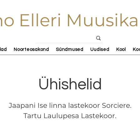
o Elleri Muusika
lad
Noorteosakond
Sündmused
Uudised
Kool
Ko
Ühishelid
Jaapani Ise linna lastekoor Sorciere.
Tartu Laulupesa Lastekoor.