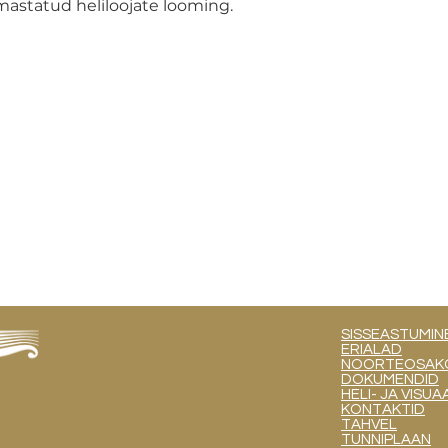
rmastatud heliloojate looming.
SISSEASTUMIN
ERIALAD
NOORTEOSAKOND
DOKUMENDID
HELI- JA VIS
KONTAKTID
TAHVEL
TUNNIPLAAN