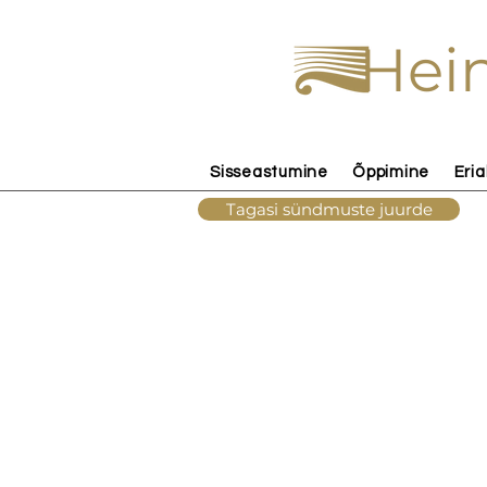
Hein
Sisseastumine
Õppimine
Eria
Tagasi sündmuste juurde