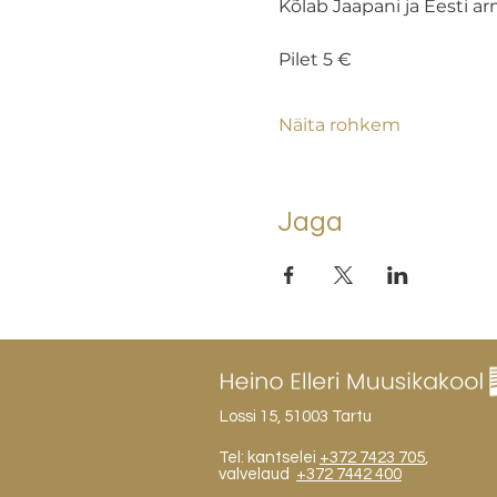
Kõlab Jaapani ja Eesti a
Pilet 5 €
Näita rohkem
Jaga
Lossi 15, 51003 Tartu
Tel: kantselei
+372 7423 705
,
valvelaud
+372 7442 400