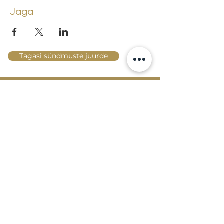
Jaga
Tagasi sündmuste juurde
Lossi 15, 51003 Tartu
Tel: kantselei
+372 7423 705
,
valvelaud
+372 7442 400
kool@tmk.ee
SISSEASTUMINE
ERIALAD
NOORTEOSAKOND (1.-9. KLASS)
DOKUMENDID
HELI- JA VISUAALKUNSTI
LOOMELABOR
KONTAKTID