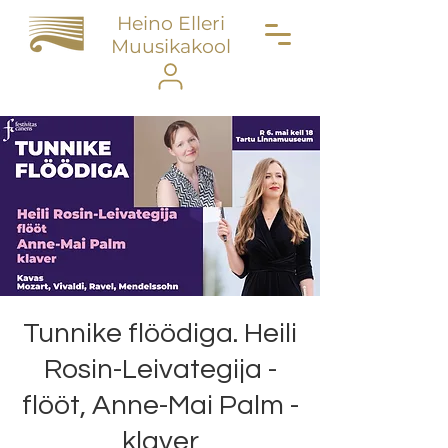
Heino Elleri
Muusikakool
Tunnike flöödiga. Heili
Rosin-Leivategija -
flööt, Anne-Mai Palm -
klaver