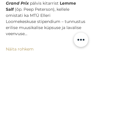
Grand Prix
 pälvis kitarrist 
Lemme 
Salf
 (õp. Peep Peterson), kellele 
omistati ka MTÜ Elleri 
Loomekeskuse stipendium – tunnustus 
erilise muusikalise küpsuse ja lavalise 
veenvuse…
Näita rohkem
Jaga
Tagasi sündmuste juurde
Lossi 15, 51003 Tartu
Tel: kantselei
+372 7423 705
,