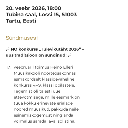
20. veebr 2026, 18:00
Tubina saal, Lossi 15, 51003
Tartu, Eesti
Sündmusest
🎶 
NO konkurss „Tulevikutäht 2026“ – 
uus traditsioon on sündinud!
 🎶
veebruaril toimus Heino Elleri 
Muusikakooli noorteosakonnas 
esmakordselt klassidevaheline 
konkurss 4.–9. klassi õpilastele. 
Tegemist oli täiesti uue 
ettevõtmisega, mille eesmärk on 
tuua kokku erinevate erialade 
noored muusikud, pakkuda neile 
esinemiskogemust ning anda 
võimalus särada laval solistina.