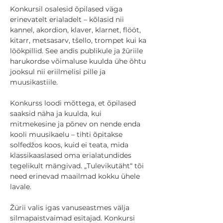
Konkursil osalesid õpilased väga 
erinevatelt erialadelt – kõlasid nii 
kannel, akordion, klaver, klarnet, flööt, 
kitarr, metsasarv, tšello, trompet kui ka 
löökpillid. See andis publikule ja žüriile 
harukordse võimaluse kuulda ühe õhtu 
jooksul nii eriilmelisi pille ja 
muusikastiile.
Konkurss loodi mõttega, et õpilased 
saaksid näha ja kuulda, kui 
mitmekesine ja põnev on nende enda 
kooli muusikaelu – tihti õpitakse 
solfedžos koos, kuid ei teata, mida 
klassikaaslased oma erialatundides 
tegelikult mängivad. „Tulevikutäht“ tõi 
need erinevad maailmad kokku ühele 
lavale.
Žürii valis igas vanuseastmes välja 
silmapaistvaimad esitajad. Konkursi 