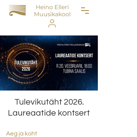
Heino Elleri
Muusikakool
Tulevikutäht 2026.
Laureaatide kontsert
Aeg ja koht