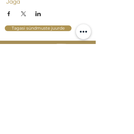
Jaga
Tagasi sündmuste juurde
Lossi 15, 51003 Tartu
Tel: kantselei
+372 7423 705
,
valvelaud
+372 7442 400
kool@tmk.ee
SISSEASTUMINE
ERIALAD
NOORTEOSAKOND (1.-9. KLASS)
DOKUMENDID
HELI- JA VISUAALKUNSTI
LOOMELABOR
KONTAKTID
TAHVEL