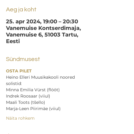
Aeg ja koht
25. apr 2024, 19:00 – 20:30
Vanemuise Kontserdimaja,
Vanemuise 6, 51003 Tartu,
Eesti
Sündmusest
OSTA PILET
Heino Elleri Muusikakooli noored 
solistid: 
Minna Emilia Vürst (flööt) 
Indrek Roosaar (viiul) 
Maali Toots (tšello) 
Marja-Leen Piirimäe (viiul) 
Näita rohkem