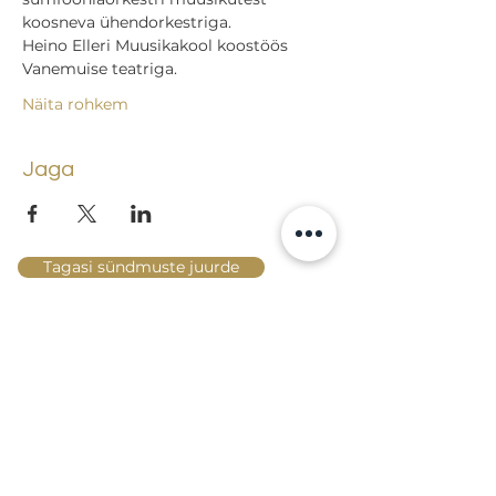
koosneva ühendorkestriga.
Heino Elleri Muusikakool koostöös 
Vanemuise teatriga.
Näita rohkem
Jaga
Tagasi sündmuste juurde
Lossi 15, 51003 Tartu
Tel: kantselei
+372 7423 705
,
valvelaud
+372 7442 400
kool@tmk.ee