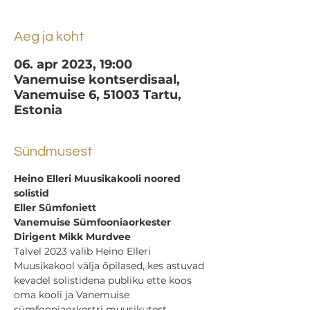
Aeg ja koht
06. apr 2023, 19:00
Vanemuise kontserdisaal,
Vanemuise 6, 51003 Tartu,
Estonia
Sündmusest
Heino Elleri Muusikakooli noored 
solistid 
Eller Sümfoniett 
Vanemuise Sümfooniaorkester 
Dirigent Mikk Murdvee
Talvel 2023 valib Heino Elleri 
Muusikakool välja õpilased, kes astuvad 
kevadel solistidena publiku ette koos 
oma kooli ja Vanemuise 
sümfooniaorkestri muusikutest 