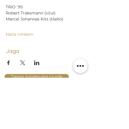
TRIO '95
Robert Traksmann (viiul)
Marcel Johannes Kits (tšello)
Näita rohkem
Jaga
Tagasi sündmuste juurde
Lossi 15, 51003 Tartu
Tel: kantselei
+372 7423 705
,
valvelaud
+372 7442 400
kool@tmk.ee