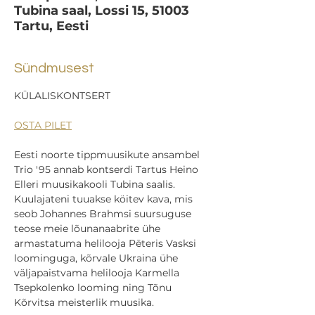
Tubina saal, Lossi 15, 51003
Tartu, Eesti
Sündmusest
KÜLALISKONTSERT
OSTA PILET
Eesti noorte tippmuusikute ansambel 
Trio '95 annab kontserdi Tartus Heino 
Elleri muusikakooli Tubina saalis. 
Kuulajateni tuuakse köitev kava, mis 
seob Johannes Brahmsi suursuguse 
teose meie lõunanaabrite ühe 
armastatuma helilooja Pēteris Vasksi 
loominguga, kõrvale Ukraina ühe 
väljapaistvama helilooja Karmella 
Tsepkolenko looming ning Tõnu 
Kõrvitsa meisterlik muusika.