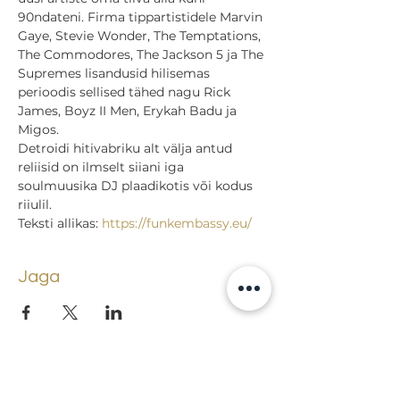
90ndateni. Firma tippartistidele Marvin 
Gaye, Stevie Wonder, The Temptations, 
The Commodores, The Jackson 5 ja The 
Supremes lisandusid hilisemas 
perioodis sellised tähed nagu Rick 
James, Boyz II Men, Erykah Badu ja 
Migos.
Detroidi hitivabriku alt välja antud 
reliisid on ilmselt siiani iga 
soulmuusika DJ plaadikotis või kodus 
riiulil.
Teksti allikas: 
https://funkembassy.eu/
Jaga
Tagasi sündmuste juurde