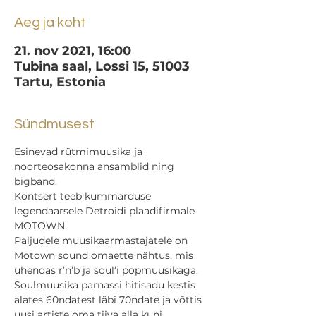
Aeg ja koht
21. nov 2021, 16:00
Tubina saal, Lossi 15, 51003
Tartu, Estonia
Sündmusest
Esinevad rütmimuusika ja 
noorteosakonna ansamblid ning 
bigband.
Kontsert teeb kummarduse 
legendaarsele Detroidi plaadifirmale 
MOTOWN.
Paljudele muusikaarmastajatele on 
Motown sound omaette nähtus, mis 
ühendas r’n’b ja soul’i popmuusikaga.
Soulmuusika parnassi hitisadu kestis 
alates 60ndatest läbi 70ndate ja võttis 
uusi artiste oma tiiva alla kuni 