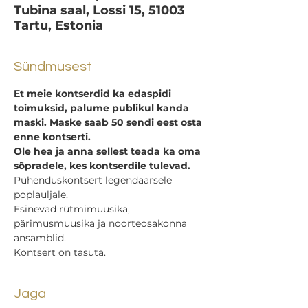
Tubina saal, Lossi 15, 51003
Tartu, Estonia
Sündmusest
Et meie kontserdid ka edaspidi 
toimuksid, palume publikul kanda 
maski. Maske saab 50 sendi eest osta 
enne kontserti.
Ole hea ja anna sellest teada ka oma 
sõpradele, kes kontserdile tulevad.
Pühenduskontsert legendaarsele 
poplauljale.
Esinevad rütmimuusika, 
pärimusmuusika ja noorteosakonna 
ansamblid.
Kontsert on tasuta.
Jaga