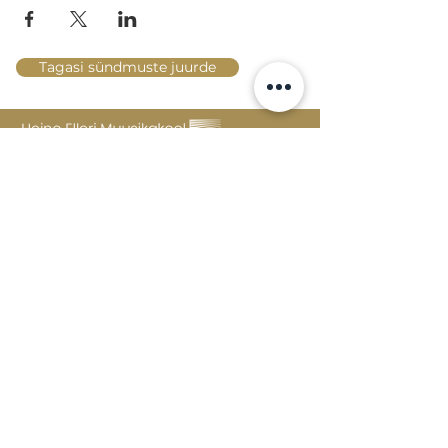
Tagasi sündmuste juurde
Lossi 15, 51003 Tartu
Tel: kantselei
+372 7423 705
,
valvelaud
+372 7442 400
kool@tmk.ee
SISSEASTUMINE
ERIALAD
NOORTEOSAKOND (1.-9. KLASS)
DOKUMENDID
HELI- JA VISUAALKUNSTI
LOOMELABOR
KONTAKTID
TAHVEL
TUNNIPLAAN
POSTKAST