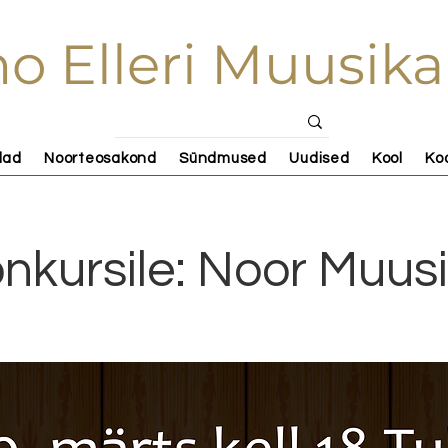
o Elleri Muusika
lad
Noorteosakond
Sündmused
Uudised
Kool
Ko
onkursile: Noor Muus