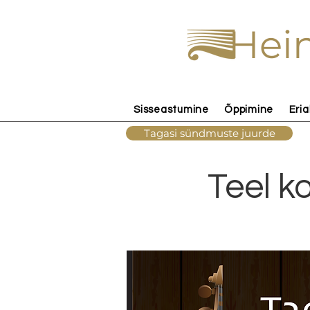
Hein
Sisseastumine
Õppimine
Eria
Tagasi sündmuste juurde
Teel k