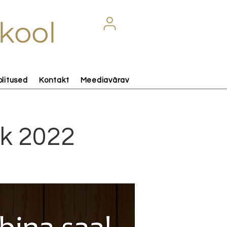
kool
olitused
Kontakt
Meediavärav
ik 2022