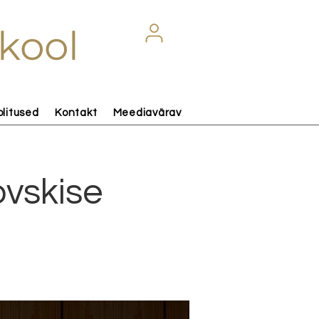
kool
olitused
Kontakt
Meediavärav
ovskise