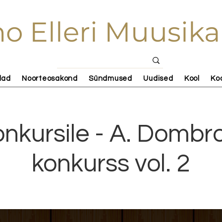
o Elleri Muusika
lad
Noorteosakond
Sündmused
Uudised
Kool
Ko
onkursile - A. Dombr
konkurss vol. 2