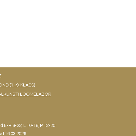
E
 (1.-9. KLASS)
UAALKUNSTI LOOMELABOR
ud
E-R 8-22, L 10-18, P 12-20
ud 16.03.2026