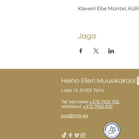
Klaveril Ebe Müntel, Küll
Jaga
Lossi 15, 51003 Tartu
Tel: kantselei
+372 7423 705
,
valvelaud
+372 7442 400
kool@tmk.ee