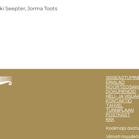
iki Seepter, Jorma Toots 
SISSEASTUMIN
ERIALAD
NOORTEOSAKOND
DOKUMENDID
HELI- JA VIS
KONTAKTID
TAHVEL
TUNNIPLAAN
POSTKAST
KKK
Koolimaja avat
Viimati muudet