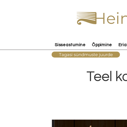
Hein
Sisseastumine
Õppimine
Eria
Tagasi sündmuste juurde
Teel k