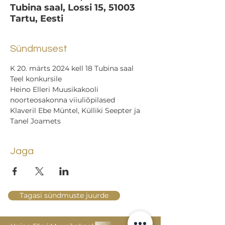
Tubina saal, Lossi 15, 51003
Tartu, Eesti
Sündmusest
K 20. märts 2024 kell 18 Tubina saal
Teel konkursile
Heino Elleri Muusikakooli 
noorteosakonna viiuliõpilased
Klaveril Ebe Müntel, Külliki Seepter ja 
Tanel Joamets
Jaga
Tagasi sündmuste juurde