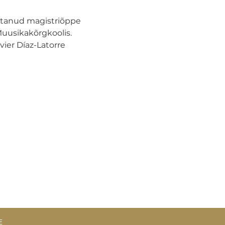
petanud magistriõppe 
Muusikakõrgkoolis. 
vier Díaz-Latorre 
E