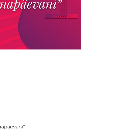
napäevani” 