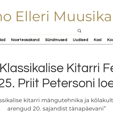
o Elleri Muusika
lad
Noorteosakond
Sündmused
Uudised
Kool
Ko
Klassikalise Kitarri F
5. Priit Petersoni lo
ssikalise kitarri mängutehnika ja kõlakul
arengud 20. sajandist tänapäevani”