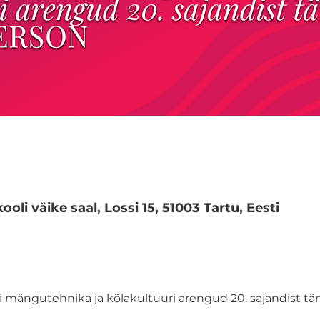
oli väike saal, Lossi 15, 51003 Tartu, Eesti
rri mängutehnika ja kõlakultuuri arengud 20. sajandist tä