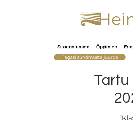
Hein
Sisseastumine
Õppimine
Eria
Tagasi sündmuste juurde
Tartu 
202
“Kla