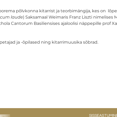
noorema põlvkonna kitarrist ja teorbimängija, kes on  lõ
cum laude
) Saksamaal Weimaris Franz Liszti nimelises 
chola Cantorum Basiliensises ajaloolisi näppepille prof Xa
petajad ja -õpilased ning kitarrimuusika sõbrad.
SISSEASTUMIN