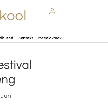
kool
olitused
Kontakt
Meediavärav
estival
eng
tuuri