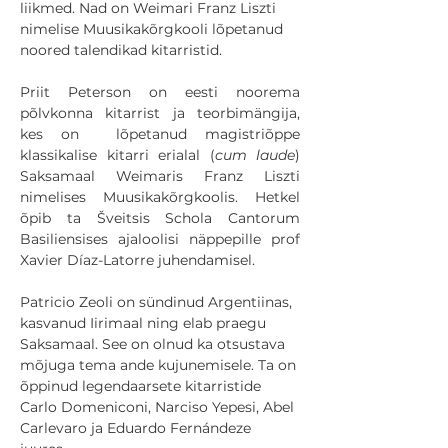
liikmed. Nad on Weimari Franz Liszti 
nimelise Muusikakõrgkooli lõpetanud 
noored talendikad kitarristid.
Priit Peterson on eesti noorema 
põlvkonna kitarrist ja teorbimängija, 
kes on  lõpetanud magistriõppe 
klassikalise kitarri erialal (
cum laude
) 
Saksamaal Weimaris Franz Liszti 
nimelises Muusikakõrgkoolis. Hetkel 
õpib ta Šveitsis Schola Cantorum 
Basiliensises ajaloolisi näppepille prof 
Xavier Díaz-Latorre juhendamisel.
Patricio Zeoli on sündinud Argentiinas, 
kasvanud Iirimaal ning elab praegu 
Saksamaal. See on olnud ka otsustava 
mõjuga tema ande kujunemisele. Ta on 
õppinud legendaarsete kitarristide 
Carlo Domeniconi, Narciso Yepesi, Abel 
Carlevaro ja Eduardo Fernándeze 