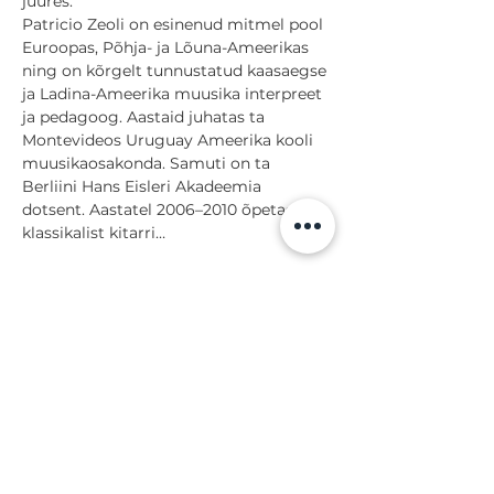
juures. 
Patricio Zeoli on esinenud mitmel pool 
Euroopas, Põhja- ja Lõuna-Ameerikas 
ning on kõrgelt tunnustatud kaasaegse 
ja Ladina-Ameerika muusika interpreet 
ja pedagoog. Aastaid juhatas ta 
Montevideos Uruguay Ameerika kooli 
muusikaosakonda. Samuti on ta 
Berliini Hans Eisleri Akadeemia 
dotsent. Aastatel 2006–2010 õpetas ta 
klassikalist kitarri…
Näita rohkem
Jaga
Tagasi sündmuste juurde