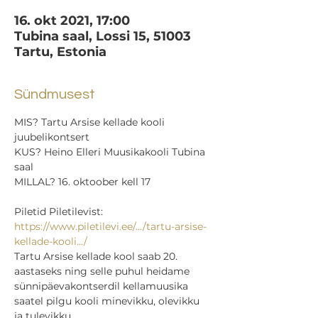
16. okt 2021, 17:00
Tubina saal, Lossi 15, 51003
Tartu, Estonia
Sündmusest
MIS? Tartu Arsise kellade kooli 
juubelikontsert

KUS? Heino Elleri Muusikakooli Tubina 
saal

MILLAL? 16. oktoober kell 17
https://www.piletilevi.ee/.../tartu-arsise-
kellade-kooli.../
Tartu Arsise kellade kool saab 20. 
aastaseks ning selle puhul heidame 
sünnipäevakontserdil kellamuusika 
saatel pilgu kooli minevikku, olevikku 
ja tulevikku.