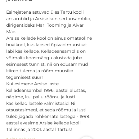
Esinejatena astuvad üles Tartu kooli 
ansamblid ja Arsise kontsertansamblid, 
dirigentideks Mari Tooming ja Aivar 
Mäe.
Arsise kellade kool on ainus omataoline 
huvikool, kus lapsed õpivad muusikat 
läbi käsikellade. Kelladeansamblis on 
võimalik koosmängu alustada juba 
esimesest tunnist, nii on edusammud 
kiired tulema ja rõõm muusika 
tegemisest suur!
Kui esimene Arsise laste 
kelladeansambel 1996. aastal alustas, 
nägime, kui palju rõõmu ja lusti 
käsikellad lastele valmistasid. Nii 
otsustasimegi, et seda rõõmu ja lusti 
tuleb jagada rohkemate lastega - 1999. 
aastal avasime Arsise kellade kooli 
Tallinnas ja 2001. aastal Tartus!