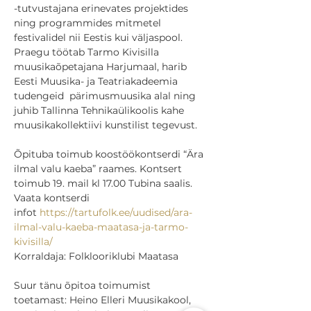
-tutvustajana erinevates projektides 
ning programmides mitmetel 
festivalidel nii Eestis kui väljaspool. 
Praegu töötab Tarmo Kivisilla 
muusikaõpetajana Harjumaal, harib 
Eesti Muusika- ja Teatriakadeemia 
tudengeid  pärimusmuusika alal ning 
juhib Tallinna Tehnikaülikoolis kahe 
muusikakollektiivi kunstilist tegevust.

Õpituba toimub koostöökontserdi “Ära 
ilmal valu kaeba” raames. Kontsert 
toimub 19. mail kl 17.00 Tubina saalis.
Vaata kontserdi 
infot 
https://tartufolk.ee/uudised/ara-
ilmal-valu-kaeba-maatasa-ja-tarmo-
kivisilla/
Korraldaja: Folklooriklubi Maatasa

Suur tänu õpitoa toimumist 
toetamast: Heino Elleri Muusikakool, 