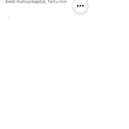
Eesti Kultuurkapital, Tartu linn
Jaga
Tagasi sündmuste juurde
Lossi 15, 51003 Tartu
Tel: kantselei
+372 7423 705
,
valvelaud
+372 7442 400
kool@tmk.ee
SISSEASTUMINE
ERIALAD
NOORTEOSAKOND (1.-9. KLASS)
DOKUMENDID