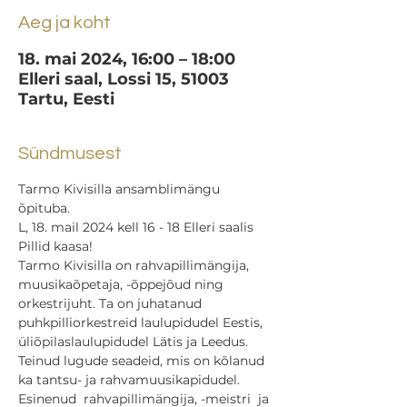
Aeg ja koht
18. mai 2024, 16:00 – 18:00
Elleri saal, Lossi 15, 51003
Tartu, Eesti
Sündmusest
Tarmo Kivisilla ansamblimängu 
õpituba.
L, 18. mail 2024 kell 16 - 18 Elleri saalis
Pillid kaasa!
Tarmo Kivisilla on rahvapillimängija, 
muusikaõpetaja, -õppejõud ning 
orkestrijuht. Ta on juhatanud 
puhkpilliorkestreid laulupidudel Eestis, 
üliõpilaslaulupidudel Lätis ja Leedus. 
Teinud lugude seadeid, mis on kõlanud 
ka tantsu- ja rahvamuusikapidudel.  
Esinenud  rahvapillimängija, -meistri  ja 