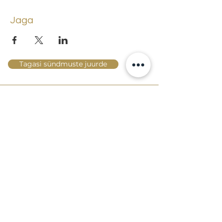
Jaga
Tagasi sündmuste juurde
Lossi 15, 51003 Tartu
Tel: kantselei
+372 7423 705
,
valvelaud
+372 7442 400
kool@tmk.ee
SISSEASTUMINE
ERIALAD
NOORTEOSAKOND (1.-9. KLASS)
DOKUMENDID
HELI- JA VISUAALKUNSTI
LOOMELABOR