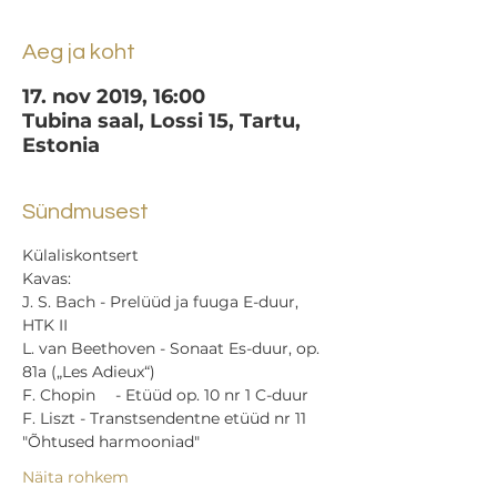
Aeg ja koht
17. nov 2019, 16:00
Tubina saal, Lossi 15, Tartu,
Estonia
Sündmusest
Külaliskontsert
Kavas: 
J. S. Bach - Prelüüd ja fuuga E-duur, 
HTK II 
L. van Beethoven - Sonaat Es-duur, op. 
81a („Les Adieux“)  
F. Chopin	 - Etüüd op. 10 nr 1 C-duur 
F. Liszt - Transtsendentne etüüd nr 11 
"Õhtused harmooniad" 
Näita rohkem