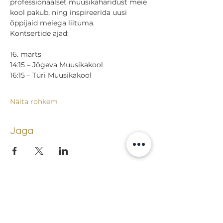
professionaalset muusikaharidust meie 
kool pakub, ning inspireerida uusi 
õppijaid meiega liituma.
Kontsertide ajad:
16. märts
14:15 – Jõgeva Muusikakool
16:15 – Türi Muusikakool
Näita rohkem
Jaga
Tagasi sündmuste juurde
Lossi 15, 51003 Tartu