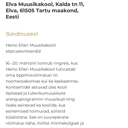
Elva Muusikakool, Kalda tn 11,
Elva, 61505 Tartu maakond,
Eesti
Sündmusest
Heino Elleri Muusikakooli 
sõpruskontserdid
16.–20. märtsini toimub ringreis, kus 
Heino Elleri Muusikakool tutvustab 
oma õppimisvõimalusi nii 
noorteosakonnas kui ka keskaatmes . 
Kontsertidel astuvad üles kooli 
õpilased ja tulevikumuusikute 
arenguprogrammi muusikud ning 
lisaks esinevad ka koolide, kus 
esinemised toimuvad, solistid 
külalistena. See on suurepärane 
võimalus näha, millist mitmekülgset ja 