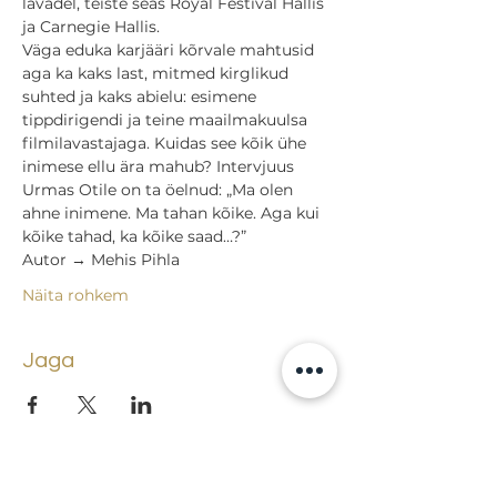
lavadel, teiste seas Royal Festival Hallis 
ja Carnegie Hallis.
Väga eduka karjääri kõrvale mahtusid 
aga ka kaks last, mitmed kirglikud 
suhted ja kaks abielu: esimene 
tippdirigendi ja teine maailmakuulsa 
filmilavastajaga. Kuidas see kõik ühe 
inimese ellu ära mahub? Intervjuus 
Urmas Otile on ta öelnud: „Ma olen 
ahne inimene. Ma tahan kõike. Aga kui 
kõike tahad, ka kõike saad…?”
Autor → Mehis Pihla
Näita rohkem
Jaga
Tagasi sündmuste juurde