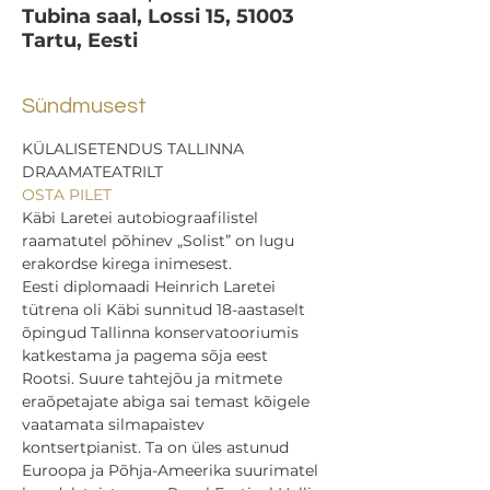
Tubina saal, Lossi 15, 51003
Tartu, Eesti
Sündmusest
KÜLALISETENDUS TALLINNA 
DRAAMATEATRILT
OSTA PILET
Käbi Laretei autobiograafilistel 
raamatutel põhinev „Solist” on lugu 
erakordse kirega inimesest.
Eesti diplomaadi Heinrich Laretei 
tütrena oli Käbi sunnitud 18-aastaselt 
õpingud Tallinna konservatooriumis 
katkestama ja pagema sõja eest 
Rootsi. Suure tahtejõu ja mitmete 
eraõpetajate abiga sai temast kõigele 
vaatamata silmapaistev 
kontsertpianist. Ta on üles astunud 
Euroopa ja Põhja-Ameerika suurimatel 