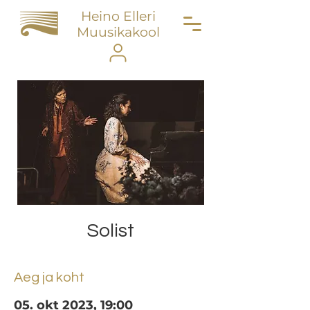
Heino Elleri
Muusikakool
Solist
Aeg ja koht
05. okt 2023, 19:00