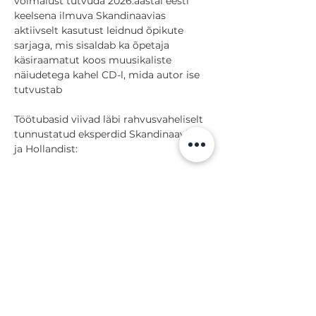
võimalust tutvuda 2026.aastal eesti 
keelsena ilmuva Skandinaavias 
aktiivselt kasutust leidnud õpikute 
sarjaga, mis sisaldab ka õpetaja 
käsiraamatut koos muusikaliste 
näiudetega kahel CD-l, mida autor ise 
tutvustab
Töötubasid viivad läbi rahvusvaheliselt 
tunnustatud eksperdid Skandinaaviast 
ja Hollandist:
Näita rohkem
Jaga
Tagasi sündmuste juurde