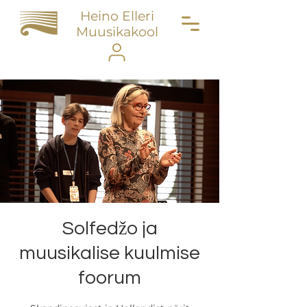
Heino Elleri
Muusikakool
Solfedžo ja
muusikalise kuulmise
foorum