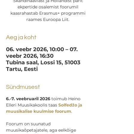
Skandinaaviast ja Hollandist pärit
ekpertide osalemist foorumil
kaasrahastab Erasmus+ programmi
raames Euroopa Liit.
Aeg ja koht
06. veebr 2026, 10:00 – 07.
veebr 2026, 16:30
Tubina saal, Lossi 15, 51003
Tartu, Eesti
Sündmusest
6.-7. veebruaril 2026 
toimub Heino 
Elleri Muusikakoolis taas 
Solfedžo ja 
muusikalise kuulmise foorum
.
Foorum on suunatud 
muusikaõpetajatele, aga eelkõige 