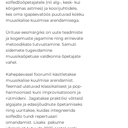
solfedžoõpetajatele (nii alg-, kesk- kui 
kõrgemas astmes) ja koorijuhtidele, 
kes oma igapäevatöös puutuvad kokku 
muusikalise kuulmise arendamisega.
Ürituse eesmärgiks on uute teadmiste 
ja kogemuste jagamine ning erinevate 
metoodikate tutvustamine. Samuti 
sidemete tugevdamine 
muusikaõpetuse valdkonna õpetajate 
vahel. 
Kahepäevasel foorumil käsitletakse 
muusikalise kuulmise arendamist. 
Teemad ulatuvad klassikalisest ja pop-
harmooniast kuni improvisatsiooni ja 
rütmideni.  Jagatakse praktilisi võtteid 
algajate ja edasijõudnute õpetamiseks 
ning uuritakse, kuidas integreerida 
solfedžo tundi repertuaari 
omandamist. Lisaks  pakume 