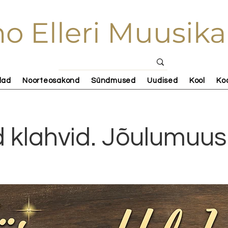
o Elleri Muusika
lad
Noorteosakond
Sündmused
Uudised
Kool
Ko
 klahvid. Jõulumuus