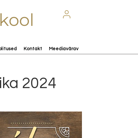
kool
olitused
Kontakt
Meediavärav
ika 2024