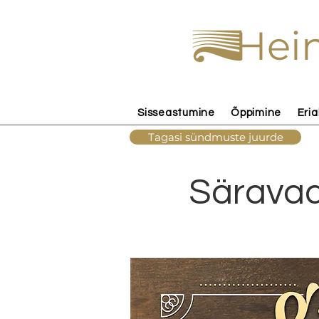
Hein
Sisseastumine
Õppimine
Eria
Tagasi sündmuste juurde
Säravad