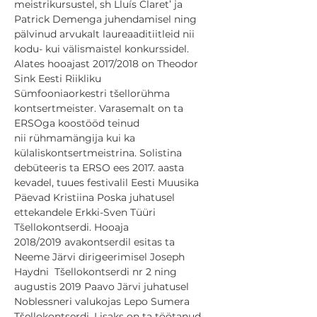
meistrikursustel, sh Lluís Claret’ ja 
Patrick Demenga juhendamisel ning 
pälvinud arvukalt laureaaditiitleid nii 
kodu- kui välismaistel konkurssidel.
Alates hooajast 2017/2018 on Theodor 
Sink Eesti Riikliku 
Sümfooniaorkestri tšellorühma 
kontsertmeister. Varasemalt on ta 
ERSOga koostööd teinud 
nii rühmamängija kui ka 
külaliskontsertmeistrina. Solistina 
debüteeris ta ERSO ees 2017. aasta 
kevadel, tuues festivalil Eesti Muusika 
Päevad Kristiina Poska juhatusel 
ettekandele Erkki-Sven Tüüri 
Tšellokontserdi. Hooaja 
2018/2019 avakontserdil esitas ta 
Neeme Järvi dirigeerimisel Joseph 
Haydni  Tšellokontserdi nr 2 ning 
augustis 2019 Paavo Järvi juhatusel 
Noblessneri valukojas Lepo Sumera 
Tšellokontserdi. Lisaks on ta töötanud 