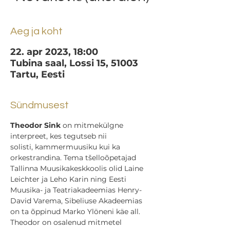
Aeg ja koht
22. apr 2023, 18:00
Tubina saal, Lossi 15, 51003
Tartu, Eesti
Sündmusest
Theodor Sink
 on mitmekülgne 
interpreet, kes tegutseb nii 
solisti, kammermuusiku kui ka 
orkestrandina. Tema tšelloõpetajad 
Tallinna Muusikakeskkoolis olid Laine 
Leichter ja Leho Karin ning Eesti 
Muusika- ja Teatriakadeemias Henry-
David Varema, Sibeliuse Akadeemias 
on ta õppinud Marko Ylöneni käe all. 
Theodor on osalenud mitmetel 