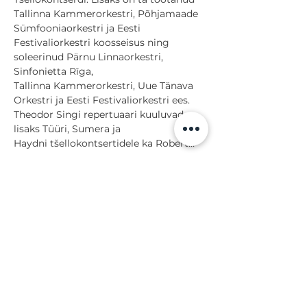
Tallinna Kammerorkestri, Põhjamaade 
Sümfooniaorkestri ja Eesti 
Festivaliorkestri koosseisus ning 
soleerinud Pärnu Linnaorkestri, 
Sinfonietta Rīga, 
Tallinna Kammerorkestri, Uue Tänava 
Orkestri ja Eesti Festivaliorkestri ees. 
Theodor Singi repertuaari kuuluvad 
lisaks Tüüri, Sumera ja 
Haydni tšellokontsertidele ka Robert…
Näita rohkem
Jaga
Tagasi sündmuste juurde