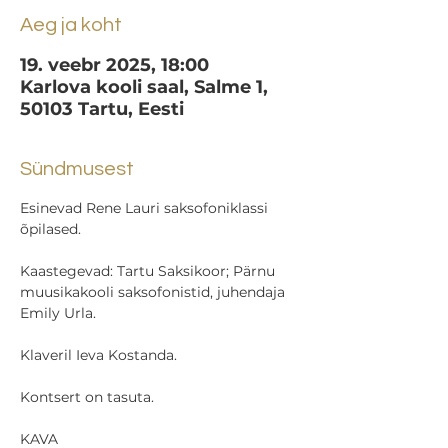
Aeg ja koht
19. veebr 2025, 18:00
Karlova kooli saal, Salme 1,
50103 Tartu, Eesti
Sündmusest
Esinevad Rene Lauri saksofoniklassi 
õpilased. 
Kaastegevad: Tartu Saksikoor; Pärnu 
muusikakooli saksofonistid, juhendaja 
Emily Urla. 
Klaveril Ieva Kostanda. 
Kontsert on tasuta.
KAVA