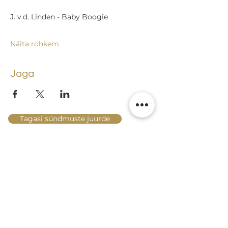
J. v.d. Linden - Baby Boogie
Näita rohkem
Jaga
Tagasi sündmuste juurde
Lossi 15, 51003 Tartu
Tel: kantselei
+372 7423 705
,
valvelaud
+372 7442 400
kool@tmk.ee