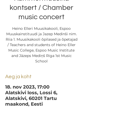
kontsert / Chamber
music concert
Heino Elleri Muusikakooli, Espoo
Muuskainstituudi ja Jazep Medinši nim.
Riia 1. Muusikakooli õpilased ja õpetajad
/ Teachers and students of Heino Eller
Music College, Espoo Music Institute
and Jāzeps Mediņš Riga 1st Music
School
Aeg ja koht
18. nov 2023, 17:00
Alatskivi loss, Lossi 6,
Alatskivi, 60201 Tartu
maakond, Eesti