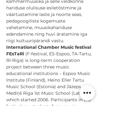
kammermuusika ja selle valdkonna 
hariduse olulisuse esiletõstmine ja 
väärtustamine laste ja noorte seas, 
pedagoogiliste kogemuste 
vahetamine, muusikahariduse 
edendamine ning huvi äratamine iga 
riigi kultuuripärandi vastu.
International Chamber Music festival 
FEsTaRi 
(F-festival, ES-Espoo, TA-Tartu, 
RI-Riga) is long-term cooperation 
project between three music 
educational institutions – Espoo Music 
Institute (Finland), Heino Eller Tartu 
Music School (Estonia) and Jāzeps 
Mediņš Riga 1st Music School (Latvia), 
which started 2006. Participants in the 
festival are students from music 
schools…
Näita rohkem