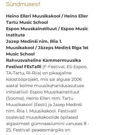
Sündmusest
Heino Elleri Muusikakool / Heino Eller 
Tartu Music School
Espoo Muuskainstituut / Espoo Music 
Institute
Jazep Medinši nim. Riia 1. 
Muusikakool / Jāzeps Mediņš Riga 1st 
Music School
Rahvusvaheline Kammermuusika 
Festival FEsTaRi
 (F-Festival, ES-Espoo, 
TA-Tartu, RI-Riia) on pikaajaline 
koostööprojekt, mis sai alguse 2006 
aastal kolme muusikaharidusasutuse 
initsiatiivil: Espoo Muusikainstituut 
(Soome), Heino Elleri nim. Tartu 
Muusikakool (Eesti) ja Jazep Medinši 
nim. Riia 1. Muusikakool. Festivalil 
osalevad muusikakoolide õpilased 
algastmest gümnaasiumini vanuses 8 - 
25. Festivali peaeesmärgiks on 