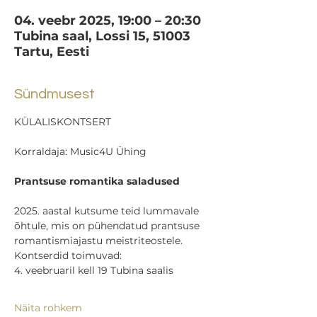
04. veebr 2025, 19:00 – 20:30
Tubina saal, Lossi 15, 51003
Tartu, Eesti
Sündmusest
KÜLALISKONTSERT
Korraldaja: Music4U Ühing
Prantsuse romantika saladused 
2025. aastal kutsume teid lummavale 
õhtule, mis on pühendatud prantsuse 
romantismiajastu meistriteostele. 
Kontserdid toimuvad:
4. veebruaril kell 19 Tubina saalis
Näita rohkem