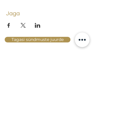
Jaga
Tagasi sündmuste juurde
Lossi 15, 51003 Tartu
Tel: kantselei
+372 7423 705
,
valvelaud
+372 7442 400
kool@tmk.ee
SISSEASTUMINE
ERIALAD
NOORTEOSAKOND (1.-9. KLASS)
DOKUMENDID
HELI- JA VISUAALKUNSTI
LOOMELABOR