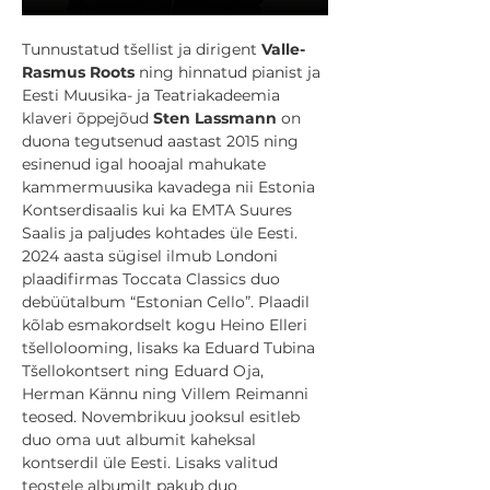
Tunnustatud tšellist ja dirigent 
Valle-
Rasmus Roots
 ning hinnatud pianist ja 
Eesti Muusika- ja Teatriakadeemia 
klaveri õppejõud 
Sten Lassmann
 on 
duona tegutsenud aastast 2015 ning 
esinenud igal hooajal mahukate 
kammermuusika kavadega nii Estonia 
Kontserdisaalis kui ka EMTA Suures 
Saalis ja paljudes kohtades üle Eesti. 
2024 aasta sügisel ilmub Londoni 
plaadifirmas Toccata Classics duo 
debüütalbum “Estonian Cello”. Plaadil 
kõlab esmakordselt kogu Heino Elleri 
tšellolooming, lisaks ka Eduard Tubina 
Tšellokontsert ning Eduard Oja, 
Herman Kännu ning Villem Reimanni 
teosed. Novembrikuu jooksul esitleb 
duo oma uut albumit kaheksal 
kontserdil üle Eesti. Lisaks valitud 
teostele albumilt pakub duo 