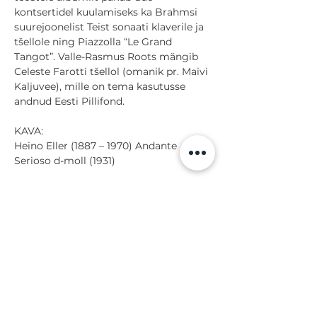
kontsertidel kuulamiseks ka Brahmsi 
suurejoonelist Teist sonaati klaverile ja 
tšellole ning Piazzolla “Le Grand 
Tangot”. Valle-Rasmus Roots mängib 
Celeste Farotti tšellol (omanik pr. Maivi 
Kaljuvee), mille on tema kasutusse 
andnud Eesti Pillifond.
KAVA:
Heino Eller (1887 – 1970) Andante 
Serioso d-moll (1931)
Näita rohkem
Jaga
Tagasi sündmuste juurde