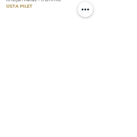
OSTA PILET
Jaga
Tagasi sündmuste juurde
Lossi 15, 51003 Tartu
Tel: kantselei
+372 7423 705
,
valvelaud
+372 7442 400
kool@tmk.ee
SISSEASTUMINE
ERIALAD
NOORTEOSAKOND (1.-9. KLASS)