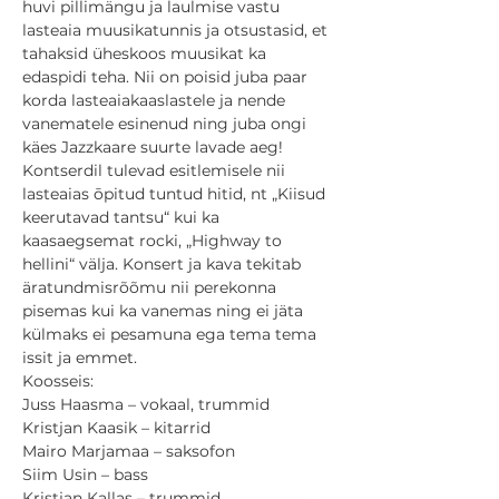
huvi pillimängu ja laulmise vastu 
lasteaia muusikatunnis ja otsustasid, et 
tahaksid üheskoos muusikat ka 
edaspidi teha. Nii on poisid juba paar 
korda lasteaiakaaslastele ja nende 
vanematele esinenud ning juba ongi 
käes Jazzkaare suurte lavade aeg!
Kontserdil tulevad esitlemisele nii 
lasteaias ōpitud tuntud hitid, nt „Kiisud 
keerutavad tantsu“ kui ka 
kaasaegsemat rocki, „Highway to 
hellini“ välja. Konsert ja kava tekitab 
äratundmisrõõmu nii perekonna 
pisemas kui ka vanemas ning ei jäta 
külmaks ei pesamuna ega tema tema 
issit ja emmet.
Koosseis:

Juss Haasma – vokaal, trummid

Kristjan Kaasik – kitarrid

Mairo Marjamaa – saksofon

Siim Usin – bass

Kristjan Kallas – trummid