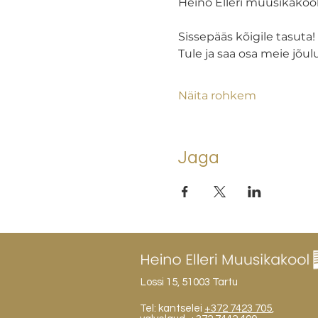
Heino Elleri muusikakooli
Sissepääs kõigile tasuta!
Tule ja saa osa meie jõu
Näita rohkem
Jaga
Lossi 15, 51003 Tartu
Tel: kantselei
+372 7423 705
,