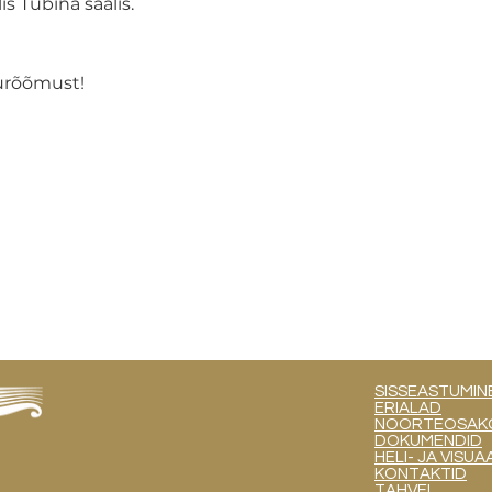
s Tubina saalis. 
lurõõmust!
SISSEASTUMIN
ERIALAD
NOORTEOSAKOND
DOKUMENDID
HELI- JA VIS
KONTAKTID
TAHVEL