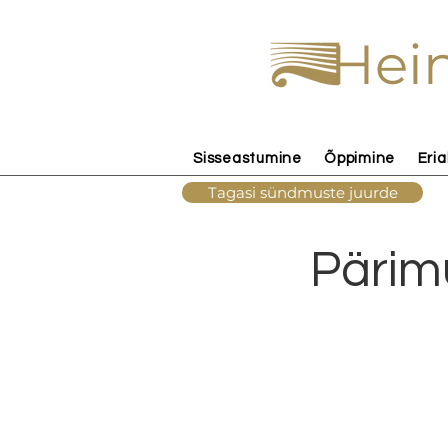
Hein
Sisseastumine
Õppimine
Eria
Tagasi sündmuste juurde
Pärim