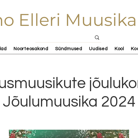
o Elleri Muusika
lad
Noorteosakond
Sündmused
Uudised
Kool
Ko
usmuusikute jõulukon
Jõulumuusika 2024