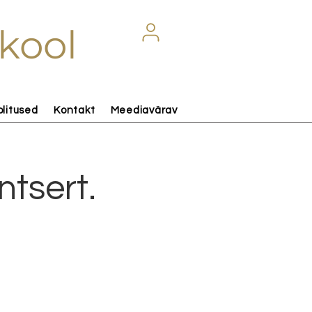
kool
olitused
Kontakt
Meediavärav
tsert.