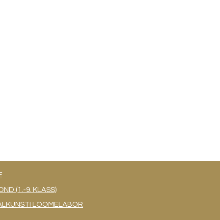
E
 (1.-9. KLASS)
UAALKUNSTI LOOMELABOR