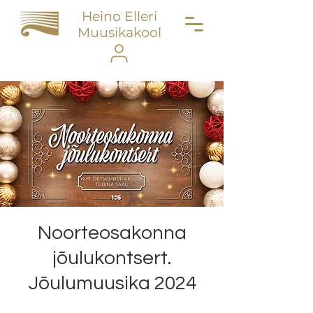
Heino Elleri
Muusikakool
Noorteosakonna
jõulukontsert.
Jõulumuusika 2024