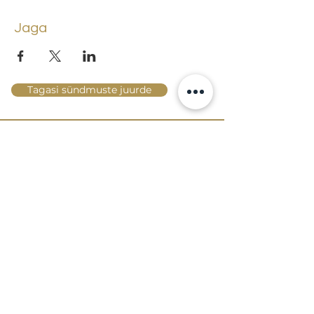
Jaga
Tagasi sündmuste juurde
Lossi 15, 51003 Tartu
Tel: kantselei
+372 7423 705
,
valvelaud
+372 7442 400
kool@tmk.ee
SISSEASTUMINE
ERIALAD
NOORTEOSAKOND (1.-9. KLASS)
DOKUMENDID
HELI- JA VISUAALKUNSTI
LOOMELABOR