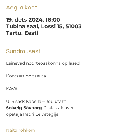
Aeg ja koht
19. dets 2024, 18:00
Tubina saal, Lossi 15, 51003
Tartu, Eesti
Sündmusest
Esinevad noorteosakonna õpilased.
Kontsert on tasuta.
KAVA
U. Sisask Kapella – Jõulutäht  
Solveig Sävborg
, 2. klass, klaver  
õpetaja Kadri Leivategija
Näita rohkem