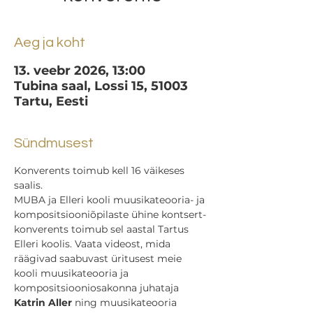
Aeg ja koht
13. veebr 2026, 13:00
Tubina saal, Lossi 15, 51003
Tartu, Eesti
Sündmusest
Konverents toimub kell 16 väikeses 
saalis.
MUBA ja Elleri kooli muusikateooria- ja 
kompositsiooniõpilaste ühine kontsert-
konverents toimub sel aastal Tartus 
Elleri koolis. Vaata videost, mida 
räägivad saabuvast üritusest meie 
kooli muusikateooria ja 
kompositsiooniosakonna juhataja 
Katrin Aller
 ning muusikateooria 