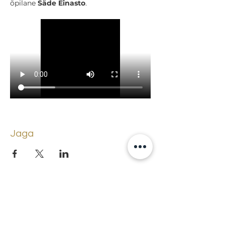
õpilane 
Säde Einasto
.
Jaga
Tagasi sündmuste juurde