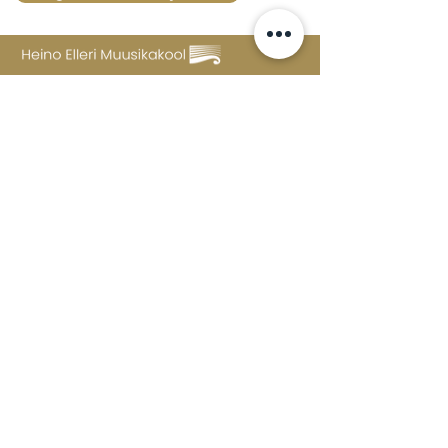
Lossi 15, 51003 Tartu
Tel: kantselei
+372 7423 705
,
valvelaud
+372 7442 400
kool@tmk.ee
SISSEASTUMINE
ERIALAD
NOORTEOSAKOND (1.-9. KLASS)
DOKUMENDID
HELI- JA VISUAALKUNSTI
LOOMELABOR
KONTAKTID
TAHVEL
TUNNIPLAAN
POSTKAST
KKK
Koolimaja avatud
E-R 8-22, L 10-18, P
12-20