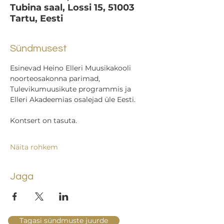
Tubina saal, Lossi 15, 51003
Tartu, Eesti
Sündmusest
Esinevad Heino Elleri Muusikakooli 
noorteosakonna parimad, 
Tulevikumuusikute programmis ja 
Elleri Akadeemias osalejad üle Eesti.
Kontsert on tasuta.
Näita rohkem
Jaga
Tagasi sündmuste juurde