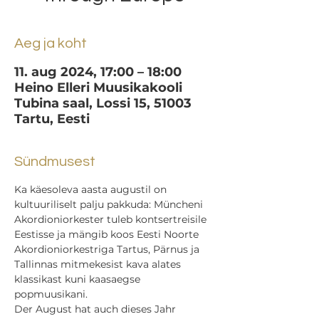
Aeg ja koht
11. aug 2024, 17:00 – 18:00
Heino Elleri Muusikakooli
Tubina saal, Lossi 15, 51003
Tartu, Eesti
Sündmusest
Ka käesoleva aasta augustil on 
kultuuriliselt palju pakkuda: Müncheni 
Akordioniorkester tuleb kontsertreisile 
Eestisse ja mängib koos Eesti Noorte 
Akordioniorkestriga Tartus, Pärnus ja 
Tallinnas mitmekesist kava alates 
klassikast kuni kaasaegse 
popmuusikani. 
Der August hat auch dieses Jahr 