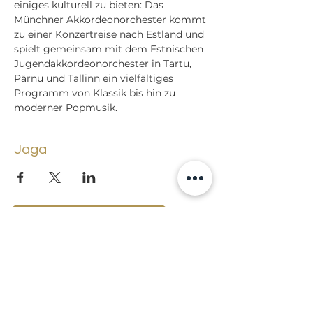
einiges kulturell zu bieten: Das 
Münchner Akkordeonorchester kommt 
zu einer Konzertreise nach Estland und 
spielt gemeinsam mit dem Estnischen 
Jugendakkordeonorchester in Tartu, 
Pärnu und Tallinn ein vielfältiges 
Programm von Klassik bis hin zu 
moderner Popmusik.
Jaga
Tagasi sündmuste juurde
Lossi 15, 51003 Tartu
Tel: kantselei
+372 7423 705
,
valvelaud
+372 7442 400