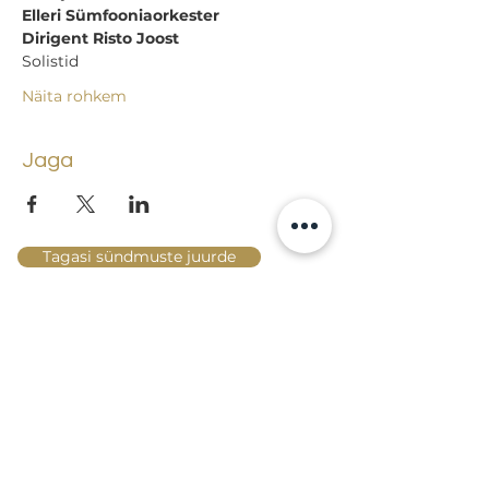
Elleri Sümfooniaorkester
Dirigent Risto Joost
Solistid
Näita rohkem
Jaga
Tagasi sündmuste juurde
Lossi 15, 51003 Tartu
Tel: kantselei
+372 7423 705
,
valvelaud
+372 7442 400
kool@tmk.ee