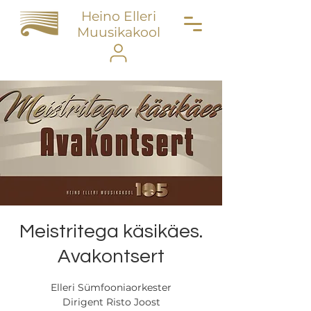
Heino Elleri
Muusikakool
Meistritega käsikäes.
Avakontsert
Elleri Sümfooniaorkester
Dirigent Risto Joost