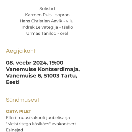
Solistid
Karmen Puis - sopran
Hans Christian Aavik - viiul
Indrek Leivategija - tšello
Urmas Taniloo - orel
Aeg ja koht
08. veebr 2024, 19:00
Vanemuise Kontserdimaja,
Vanemuise 6, 51003 Tartu,
Eesti
Sündmusest
OSTA PILET 
Elleri muusikakooli juubelisarja 
"Meistritega käsikäes" avakontsert.
Esinejad