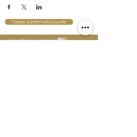
Tagasi sündmuste juurde
Lossi 15, 51003 Tartu
Tel: kantselei
+372 7423 705
,
valvelaud
+372 7442 400
kool@tmk.ee
SISSEASTUMINE
ERIALAD
NOORTEOSAKOND (1.-9. KLASS)
DOKUMENDID
HELI- JA VISUAALKUNSTI
LOOMELABOR
KONTAKTID
TAHVEL
TUNNIPLAAN
POSTKAST