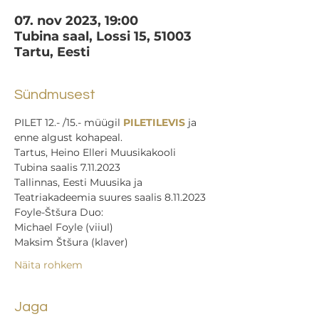
07. nov 2023, 19:00
Tubina saal, Lossi 15, 51003
Tartu, Eesti
Sündmusest
PILET 12.- /15.- müügil 
PILETILEVIS
 ja 
enne algust kohapeal.
Tartus, Heino Elleri Muusikakooli 
Tubina saalis 7.11.2023
Tallinnas, Eesti Muusika ja 
Teatriakadeemia suures saalis 8.11.2023
Foyle-Štšura Duo:
Michael Foyle (viiul)
Maksim Štšura (klaver)
Näita rohkem
Jaga