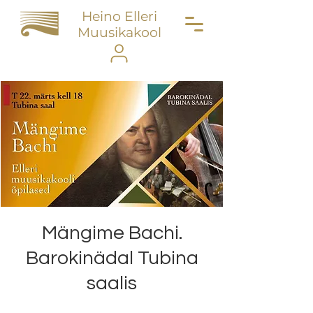
Heino Elleri
Muusikakool
Mängime Bachi.
Barokinädal Tubina
saalis