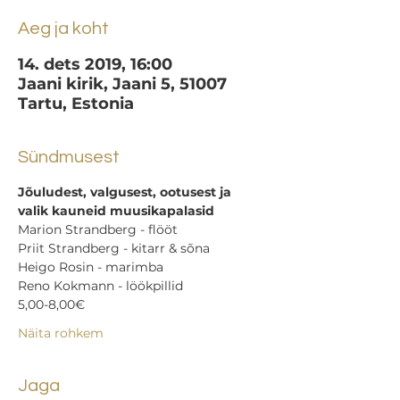
Aeg ja koht
14. dets 2019, 16:00
Jaani kirik, Jaani 5, 51007
Tartu, Estonia
Sündmusest
Jõuludest, valgusest, ootusest ja 
valik kauneid muusikapalasid
Marion Strandberg - flööt 
Priit Strandberg - kitarr & sõna 
Heigo Rosin - marimba 
Reno Kokmann - löökpillid
5,00-8,00€
Näita rohkem
Jaga