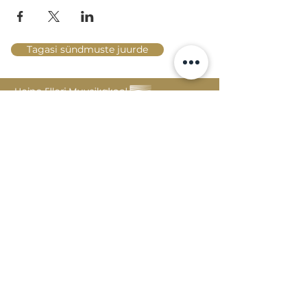
Tagasi sündmuste juurde
Lossi 15, 51003 Tartu
Tel: kantselei
+372 7423 705
,
valvelaud
+372 7442 400
kool@tmk.ee
SISSEASTUMINE
ERIALAD
NOORTEOSAKOND (1.-9. KLASS)
DOKUMENDID
HELI- JA VISUAALKUNSTI
LOOMELABOR
KONTAKTID
TAHVEL
TUNNIPLAAN
POSTKAST