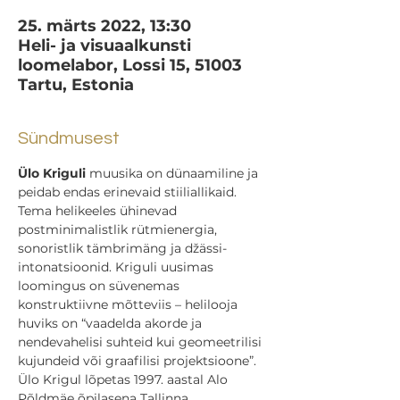
25. märts 2022, 13:30
Heli- ja visuaalkunsti
loomelabor, Lossi 15, 51003
Tartu, Estonia
Sündmusest
Ülo Kriguli
 muusika on dünaamiline ja 
peidab endas erinevaid stiiliallikaid. 
Tema helikeeles ühinevad 
postminimalistlik rütmienergia, 
sonoristlik tämbrimäng ja džässi-
intonatsioonid. Kriguli uusimas 
loomingus on süvenemas 
konstruktiivne mõtteviis – helilooja 
huviks on “vaadelda akorde ja 
nendevahelisi suhteid kui geomeetrilisi 
kujundeid või graafilisi projektsioone”.
Ülo Krigul lõpetas 1997. aastal Alo 
Põldmäe õpilasena Tallinna 