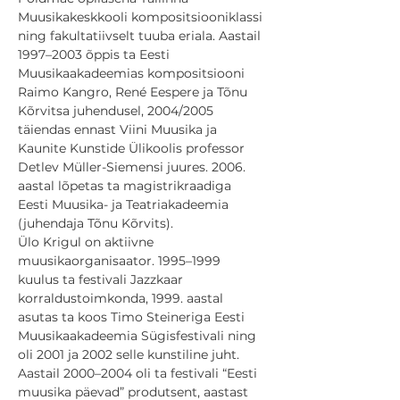
Muusikakeskkooli kompositsiooniklassi 
ning fakultatiivselt tuuba eriala. Aastail 
1997–2003 õppis ta Eesti 
Muusikaakadeemias kompositsiooni 
Raimo Kangro, René Eespere ja Tõnu 
Kõrvitsa juhendusel, 2004/2005 
täiendas ennast Viini Muusika ja 
Kaunite Kunstide Ülikoolis professor 
Detlev Müller-Siemensi juures. 2006. 
aastal lõpetas ta magistrikraadiga 
Eesti Muusika- ja Teatriakadeemia 
(juhendaja Tõnu Kõrvits).
Ülo Krigul on aktiivne 
muusikaorganisaator. 1995–1999 
kuulus ta festivali Jazzkaar 
korraldustoimkonda, 1999. aastal 
asutas ta koos Timo Steineriga Eesti 
Muusikaakadeemia Sügisfestivali ning 
oli 2001 ja 2002 selle kunstiline juht. 
Aastail 2000–2004 oli ta festivali “Eesti 
muusika päevad” produtsent, aastast 