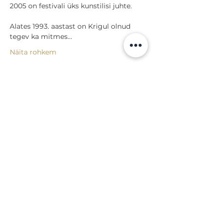
2005 on festivali üks kunstilisi juhte.
Alates 1993. aastast on Krigul olnud 
tegev ka mitmes…
Näita rohkem
Jaga
Tagasi sündmuste juurde
Lossi 15, 51003 Tartu
Tel: kantselei
+372 7423 705
,
valvelaud
+372 7442 400
kool@tmk.ee