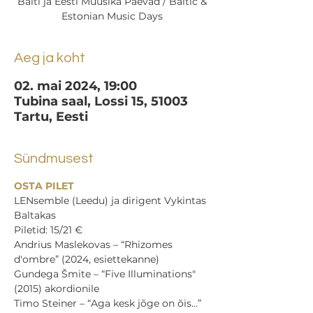
Balti ja Eesti Muusika Päevad / Baltic &
Estonian Music Days
Aeg ja koht
02. mai 2024, 19:00
Tubina saal, Lossi 15, 51003
Tartu, Eesti
Sündmusest
OSTA PILET
LENsemble (Leedu) ja dirigent Vykintas 
Baltakas
Piletid: 15/21 €
Andrius Maslekovas – “Rhizomes 
d'ombre” (2024, esiettekanne)
Gundega Šmite – “Five Illuminations" 
(2015) akordionile
Timo Steiner – “Aga kesk jõge on õis…” 