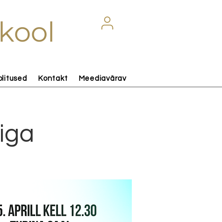
kool
olitused
Kontakt
Meediavärav
iga