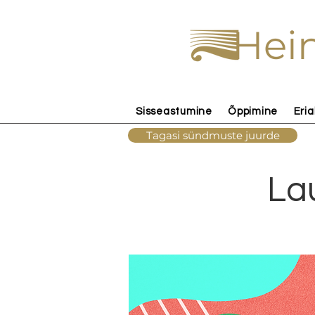
Hein
Sisseastumine
Õppimine
Eria
Tagasi sündmuste juurde
La