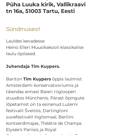
Püha Luuka kirik, Vallikraavi
tn 16a, 51003 Tartu, Eesti
Sündmusest
Lauldes kevadesse
Heino Elleri Muusikakooli klassikalise 
laulu õpilased.
Juhendaja Tim Kuypers.
Bariton 
Tim Kuypers
 õppis laulmist 
Amsterdami konservatooriumis ja 
täiendas ennast Baieri riigiooperi 
stuudios Münchenis. Pärast õpingute 
lõpetamist on ta esinenud Luzerni 
festivalil Šveitsis, Dartingtoni 
suvefestivalil Inglismaal, Berliini 
kontserdimajas, Théâtre de Champs 
Elysée's Pariisis ja Royal 