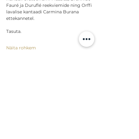
Fauré ja Duruflé reekviemide ning Orffi 
lavalise kantaadi Carmina Burana 
ettekannetel.
Tasuta.
Näita rohkem
Jaga
Tagasi sündmuste juurde
Lossi 15, 51003 Tartu
Tel: kantselei
+372 7423 705
,
valvelaud
+372 7442 400