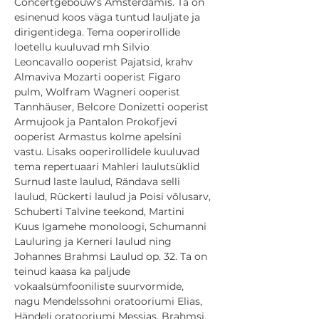
Concertgebouw's Amsterdamis. Ta on 
esinenud koos väga tuntud lauljate ja 
dirigentidega. Tema ooperirollide 
loetellu kuuluvad mh Silvio 
Leoncavallo ooperist Pajatsid, krahv 
Almaviva Mozarti ooperist Figaro 
pulm, Wolfram Wagneri ooperist 
Tannhäuser, Belcore Donizetti ooperist 
Armujook ja Pantalon Prokofjevi 
ooperist Armastus kolme apelsini 
vastu. Lisaks ooperirollidele kuuluvad 
tema repertuaari Mahleri laulutsüklid 
Surnud laste laulud, Rändava selli 
laulud, Rückerti laulud ja Poisi võlusarv, 
Schuberti Talvine teekond, Martini 
Kuus Igamehe monoloogi, Schumanni 
Lauluring ja Kerneri laulud ning 
Johannes Brahmsi Laulud op. 32. Ta on 
teinud kaasa ka paljude 
vokaalsümfooniliste suurvormide, 
nagu Mendelssohni oratooriumi Elias, 
Händeli oratooriumi Messias, Brahmsi, 