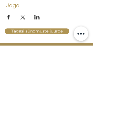
Jaga
Tagasi sündmuste juurde
Lossi 15, 51003 Tartu
Tel: kantselei
+372 7423 705
,
valvelaud
+372 7442 400
kool@tmk.ee
SISSEASTUMINE
ERIALAD
NOORTEOSAKOND (1.-9. KLASS)
DOKUMENDID
HELI- JA VISUAALKUNSTI
LOOMELABOR
KONTAKTID