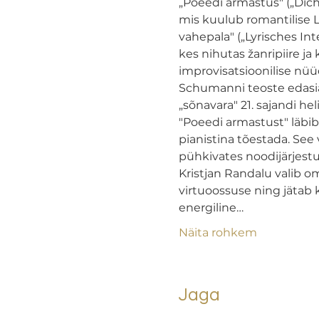
„Poeedi armastus" („Dich
mis kuulub romantilise L
vahepala" („Lyrisches Int
kes nihutas žanripiire ja
improvisatsioonilise nü
Schumanni teoste edasia
„sõnavara" 21. sajandi hel
"Poeedi armastust" läbi
pianistina tõestada. See
pühkivates noodijärjestus
Kristjan Randalu valib 
virtuoossuse ning jätab 
energiline…
Näita rohkem
Jaga