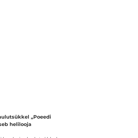
aulutsükkel „Poeedi 
eb helilooja 