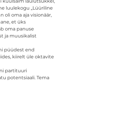
 kuulsaim laulutsükkel, 
ne luulekogu „Lüüriline 
 oli oma aja visionäär, 
hane, et üks 
nab oma panuse 
 ja muusikalist 
ni püüdest end 
s, kiirelt üle oktavite 
 partituuri 
tu potentsiaali. Tema 