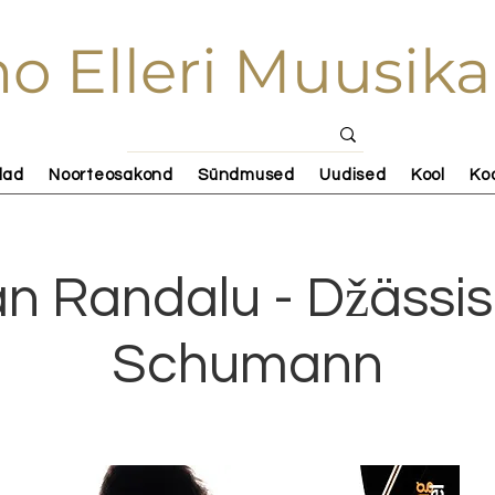
o Elleri Muusika
lad
Noorteosakond
Sündmused
Uudised
Kool
Ko
an Randalu - Džässis
Schumann