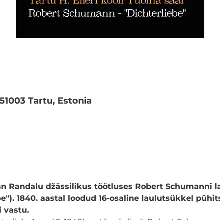
 51003 Tartu, Estonia
jan Randalu džässilikus töötluses Robert Schumanni l
e"). 1840. aastal loodud 16-osaline laulutsükkel pühits
 vastu.