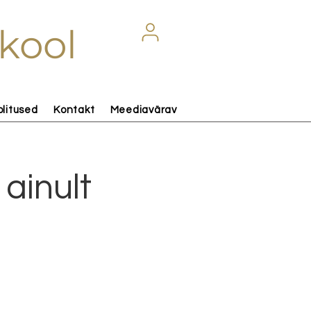
kool
olitused
Kontakt
Meediavärav
 ainult