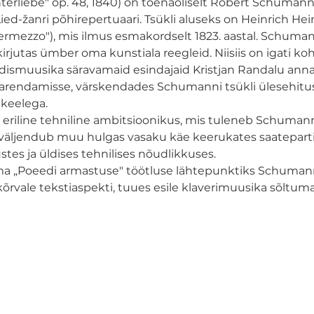
terliebe" op. 48, 1840) on tõenäoliselt Robert Schumanni
ied-žanri põhirepertuaari. Tsükli aluseks on Heinrich Hei
ermezzo"), mis ilmus esmakordselt 1823. aastal. Schumann
 kirjutas ümber oma kunstiala reegleid. Niisiis on igati ko
üdismuusika säravamaid esindajaid Kristjan Randalu an
rendamisse, värskendades Schumanni tsükli ülesehitust
ikeelega.
b eriline tehniline ambitsioonikus, mis tuleneb Schuman
 väljendub muu hulgas vasaku käe keerukates saatepartiide
tes ja üldises tehnilises nõudlikkuses.
oma „Poeedi armastuse" töötluse lähtepunktiks Schumanni
kõrvale tekstiaspekti, tuues esile klaverimuusika sõltuma