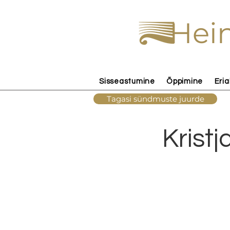
Hein
Sisseastumine
Õppimine
Eria
Tagasi sündmuste juurde
Kristj