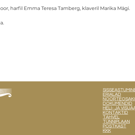
oor, harfil Emma Teresa Tamberg, klaveril Marika Mägi.
a.
SISSEASTUMIN
ERIALAD
NOORTEOSAKOND
DOKUMENDID
HELI- JA VIS
KONTAKTID
TAHVEL
TUNNIPLAAN
POSTKAST
KKK