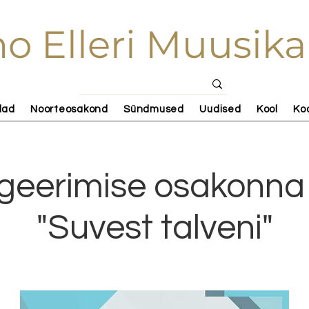
o Elleri Muusika
lad
Noorteosakond
Sündmused
Uudised
Kool
Ko
igeerimise osakonna
"Suvest talveni"