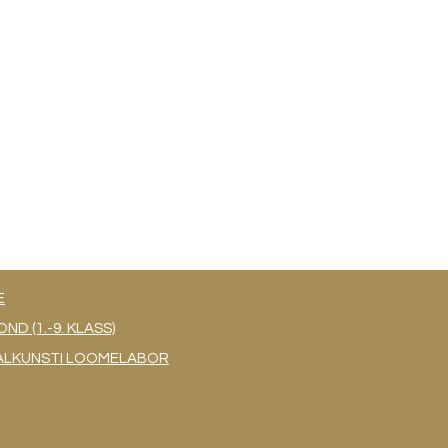
E
 (1.-9. KLASS)
UAALKUNSTI LOOMELABOR