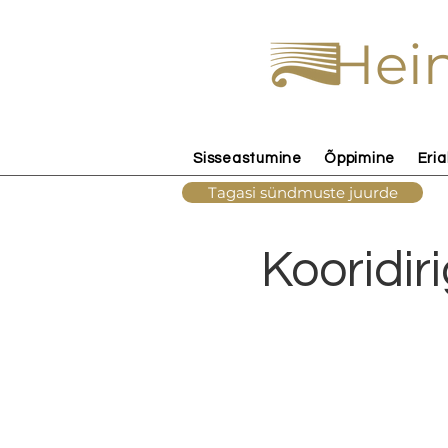
Hein
Sisseastumine
Õppimine
Eria
Tagasi sündmuste juurde
Kooridir