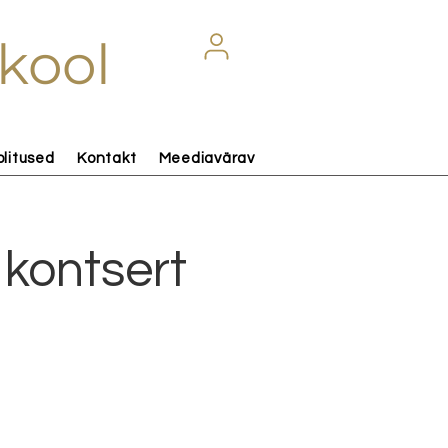
kool
olitused
Kontakt
Meediavärav
 kontsert