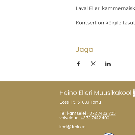
Laval Elleri kammernaisk
Kontsert on kõigile tasut
Jaga
Lossi 15, 51003 Tartu
Tel: kantselei
+372 7423 705
,
valvelaud
+372 7442 400
kool@tmk.ee