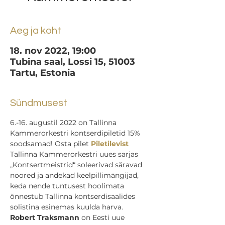
Aeg ja koht
18. nov 2022, 19:00
Tubina saal, Lossi 15, 51003
Tartu, Estonia
Sündmusest
6.-16. augustil 2022 on Tallinna 
Kammerorkestri kontserdipiletid 15% 
soodsamad! Osta pilet 
Piletilevist
Tallinna Kammerorkestri uues sarjas 
„Kontsertmeistrid“ soleerivad säravad 
noored ja andekad keelpillimängijad, 
keda nende tuntusest hoolimata 
õnnestub Tallinna kontserdisaalides 
solistina esinemas kuulda harva.
Robert Traksmann
 on Eesti uue 