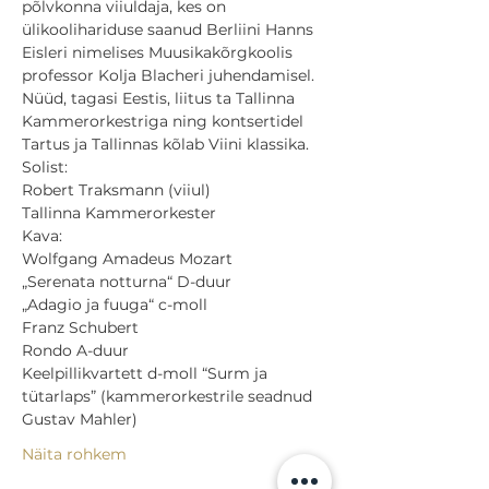
põlvkonna viiuldaja, kes on 
ülikoolihariduse saanud Berliini Hanns 
Eisleri nimelises Muusikakõrgkoolis 
professor Kolja Blacheri juhendamisel. 
Nüüd, tagasi Eestis, liitus ta Tallinna 
Kammerorkestriga ning kontsertidel 
Tartus ja Tallinnas kõlab Viini klassika.
Solist:

Robert Traksmann (viiul)
Tallinna Kammerorkester
Kava:

Wolfgang Amadeus Mozart

„Serenata notturna“ D-duur

„Adagio ja fuuga“ c-moll

Franz Schubert

Rondo A-duur

Keelpillikvartett d-moll “Surm ja 
tütarlaps” (kammerorkestrile seadnud 
Gustav Mahler)
Näita rohkem