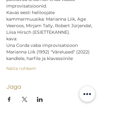
improvisatsioonid.
Kavas eesti heliloojate 
kammermuusika: Marianna Liik, Age 
Veeroos, Mirjam Tally, Robert Jürjendal, 
Liisa Hirsch (ESIETTEKANNE).
kava: 
Una Corda vaba improvisatsioon 
Marianna Liik (1992) "Värelused" (2022) 
kandlele, harfile ja klavessiinile
Näita rohkem
Jaga
Tagasi sündmuste juurde