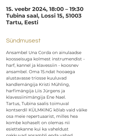
15. veebr 2024, 18:00 – 19:30
Tubina saal, Lossi 15, 51003
Tartu, Eesti
Sündmusest
Ansambel Una Corda on ainulaadse 
koosseisuga kolmest instrumendist - 
harf, kannel ja klavessiin - koosnev 
ansambel. Oma 15.ndat hooaega 
alustavasse triosse kuuluvad 
kandlemängija Kristi Mühling, 
harfimängija Liis Jürgens ja 
klavessiinimängija Ene Nael.
Tartus, Tubina saalis toimuval 
kontserdil KÜLMKING kõlab vaid väike 
osa meie repertuaarist, milles hea 
kombe kohaselt on olemas nii 
esiettekanne kui ka vaheldust 
pakkuvad ansambli enda vabad 